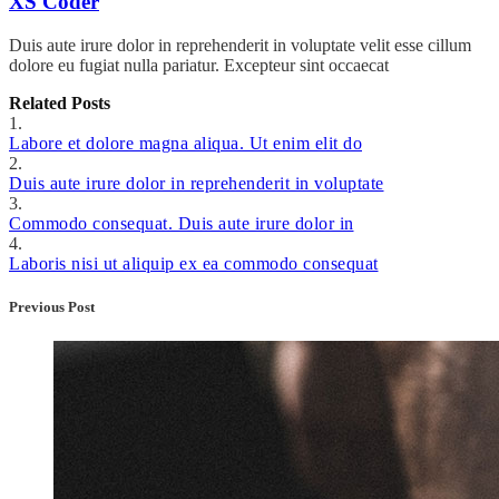
XS Coder
Duis aute irure dolor in reprehenderit in voluptate velit esse cillum
dolore eu fugiat nulla pariatur. Excepteur sint occaecat
Related Posts
1.
Labore et dolore magna aliqua. Ut enim elit do
2.
Duis aute irure dolor in reprehenderit in voluptate
3.
Commodo consequat. Duis aute irure dolor in
4.
Laboris nisi ut aliquip ex ea commodo consequat
Previous Post