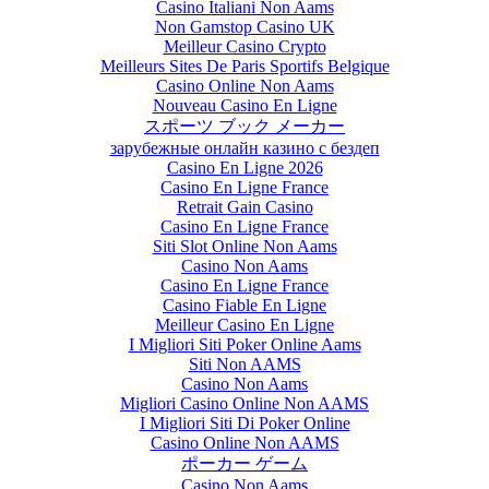
Casino Italiani Non Aams
Non Gamstop Casino UK
Meilleur Casino Crypto
Meilleurs Sites De Paris Sportifs Belgique
Casino Online Non Aams
Nouveau Casino En Ligne
スポーツ ブック メーカー
зарубежные онлайн казино с бездеп
Casino En Ligne 2026
Casino En Ligne France
Retrait Gain Casino
Casino En Ligne France
Siti Slot Online Non Aams
Casino Non Aams
Casino En Ligne France
Casino Fiable En Ligne
Meilleur Casino En Ligne
I Migliori Siti Poker Online Aams
Siti Non AAMS
Casino Non Aams
Migliori Casino Online Non AAMS
I Migliori Siti Di Poker Online
Casino Online Non AAMS
ポーカー ゲーム
Casino Non Aams