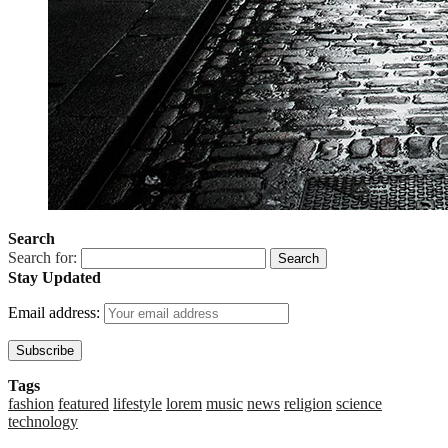
Search
Search for:
Stay Updated
Email address:
Tags
fashion
featured
lifestyle
lorem
music
news
religion
science
technology